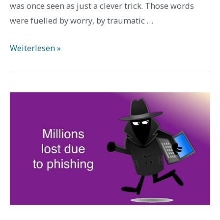
was once seen as just a clever trick. Those words
were fuelled by worry, by traumatic …
Ist
Weiterlesen »
WhatsApp
geheim?
Ist
WhatsApp
sicher?