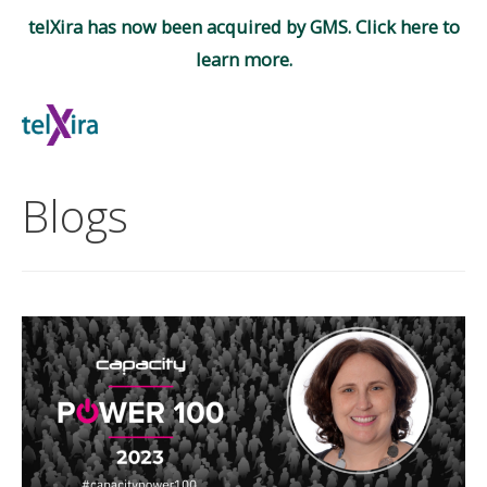
telXira has now been acquired by GMS. Click here to
learn more.
Zum
Inhalt
Mai
springen
Men
Blogs