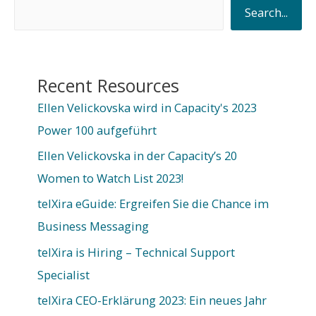
S
verloren
Search...
u
c
h
Recent Resources
e
Ellen Velickovska wird in Capacity's 2023
n
Power 100 aufgeführt
Ellen Velickovska in der Capacity’s 20
Women to Watch List 2023!
telXira eGuide: Ergreifen Sie die Chance im
Business Messaging
telXira is Hiring – Technical Support
Specialist
telXira CEO-Erklärung 2023: Ein neues Jahr