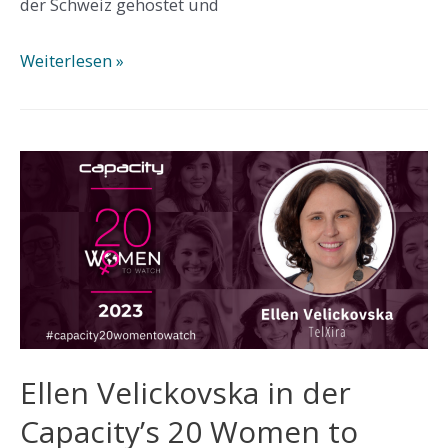
der Schweiz gehostet und
Ellen
Weiterlesen »
Velickovska
wird
in
Capacity's
2023
Power
100
aufgeführt
Ellen Velickovska in der
Capacity’s 20 Women to