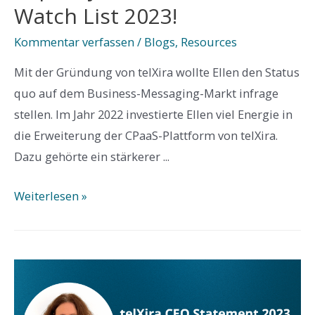
Watch List 2023!
Kommentar verfassen
/
Blogs
,
Resources
Mit der Gründung von telXira wollte Ellen den Status
quo auf dem Business-Messaging-Markt infrage
stellen. Im Jahr 2022 investierte Ellen viel Energie in
die Erweiterung der CPaaS-Plattform von telXira.
Dazu gehörte ein stärkerer ...
Ellen
Weiterlesen »
Velickovska
in
der
Capacity’s
20