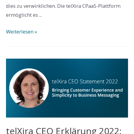
dies zu verwirklichen. Die telXira CPaaS-Plattform
ermöglicht es ...
telXira
Weiterlesen »
wird
bei
den
Global
Carrier
Awards
2022
als
beste
UCaaS-
telXira CEO Erklärung 2022:
Service-