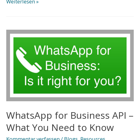
telXira
Weiterlesen »
CEO
Erklärung
2022:
Kundenerlebnis
und
Einfachheit
für
Business
Messaging
WhatsApp for Business API –
What You Need to Know
Kommentar verfassen
/
Blogs
,
Resources