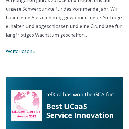
vergangenen Jahres zurück und freuen uns auf
unsere Schwerpunkte für das kommende Jahr. Wir
haben eine Auszeichnung gewonnen, neue Aufträge
erhalten und abgeschlossen und eine Grundlage für
langfristiges Wachstum geschaffen...
telXira
Weiterlesen »
CEO-
Erklärung
2023:
Ein
neues
Jahr
und
neue
Chancen